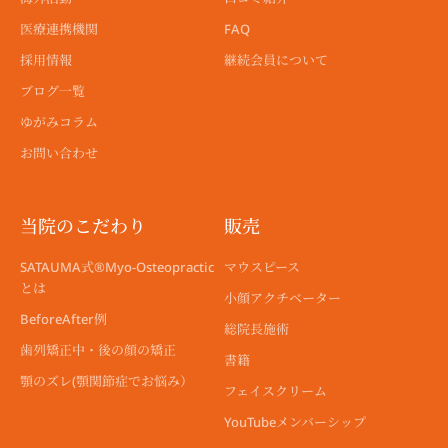
医療連携機関
FAQ
採用情報
継続会員について
ブログ一覧
ゆがみコラム
お問い合わせ
当院のこだわり
販売
SATAUMA式®︎Myo-Osteopractic
マウスピース
とは
小顔アクチベーター
BeforeAfter例
総院長施術
歯列矯正中・後の顔の矯正
書籍
顎のズレ(顎関節症でお悩み）
フェイスクリーム
YouTubeメンバーシップ