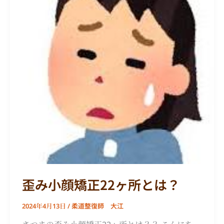
小
顔
矯
正
22
ヶ
所
と
は？
歪み小顔矯正22ヶ所とは？
柔道整復師 大江
2024年4月13日
/