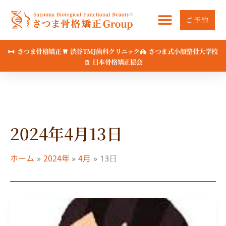
内
容
ご予約
を
ス
さつま骨格矯正
渋谷TMJ歯科クリニック
さつま式小顔整骨大学校
キ
日本骨格矯正協会
ッ
プ
2024年4月13日
ホーム
2024年
4月
13日
歪
み