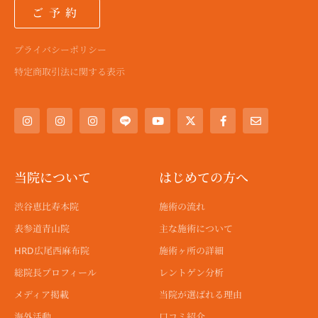
ご予約
プライバシーポリシー
特定商取引法に関する表示
I
I
I
Y
X
F
E
n
n
n
o
-
a
n
s
s
s
u
t
c
v
t
t
t
t
w
e
e
a
a
a
u
i
b
l
g
g
g
b
t
o
o
r
r
r
e
t
o
p
a
a
a
e
k
e
当院について
はじめての方へ
m
m
m
r
-
f
渋谷恵比寿本院
施術の流れ
表参道青山院
主な施術について
HRD広尾西麻布院
施術ヶ所の詳細
総院長プロフィール
レントゲン分析
メディア掲載
当院が選ばれる理由
海外活動
口コミ紹介