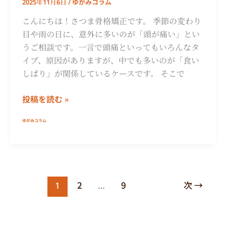
ゆがみコラム
2025年11月6日
/
る
関
こんにちは！さつま骨格矯正です。 季節の変わり
係
目や雨の日に、意外に多いのが「頭が痛い」とい
性
うご相談です。一言で頭痛といってもいろんなタ
と
イプ、原因がありますが、中でも多いのが「食い
対
しばり」が関係しているケースです。 そこで
処
投稿を読む »
法
ゆがみコラム
2
9
次
→
1
…