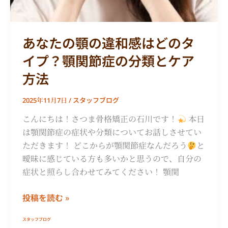
ま
和
で
感
解
は
あなたの顎の違和感はどのタ
説
ど
イプ？顎関節症の分類とケア
の
タ
方法
イ
プ？
スタッフブログ
2025年11月7日
/
顎
こんにちは！さつま骨格矯正の石川です！
本日
関
は顎関節症の症状や分類についてお話しさせてい
節
ただきます！ どこからが顎関節症なんだろう
と
症
曖昧に感じている方も多いかと思うので、自分の
の
症状と照らし合わせてみてください！ 顎関
分
類
投稿を読む »
と
ケ
スタッフブログ