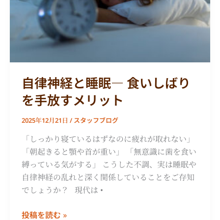
眠
―
食
い
し
ば
自律神経と睡眠― 食いしばり
り
を手放すメリット
を
手
スタッフブログ
2025年12月21日
/
放
す
「しっかり寝ているはずなのに疲れが取れない」
メ
「朝起きると顎や首が重い」 「無意識に歯を食い
リ
縛っている気がする」 こうした不調、実は睡眠や
ッ
自律神経の乱れと深く関係していることをご存知
ト
でしょうか？ 現代は •
投稿を読む »