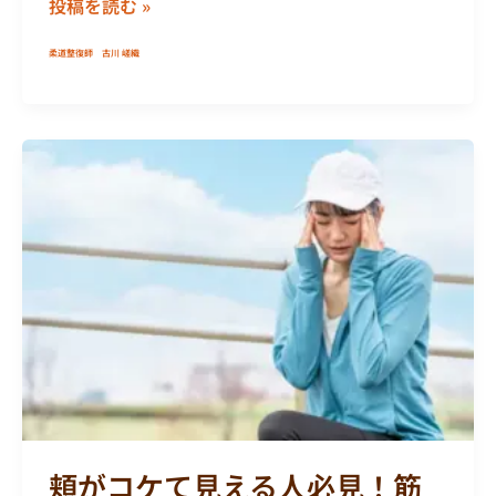
投稿を読む »
柔道整復師 古川 嵯織
頬
が
コ
ケ
て
見
え
る
人
必
見！
筋
頬がコケて見える人必見！筋