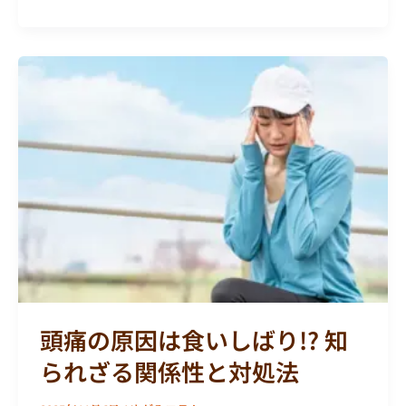
ア
方
法
頭
痛
の
原
因
は
食
い
し
ば
り!?
知
頭痛の原因は食いしばり!? 知
ら
られざる関係性と対処法
れ
ざ