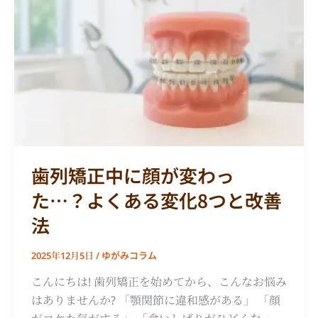
正
中
に
顔
が
変
わ
っ
た…？
歯列矯正中に顔が変わっ
よ
た…？よくある変化8つと改善
く
あ
法
る
ゆがみコラム
変
2025年12月5日
/
化
こんにちは! 歯列矯正を始めてから、こんなお悩み
8
はありませんか? 「顎関節に違和感がある」 「顔
つ