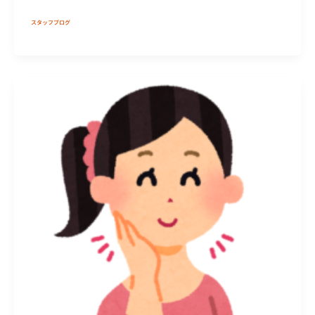
スタッフブログ
26
ヶ
所
歪
み
小
顔
矯
正
を
徹
底
解