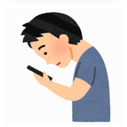
下
を
向
く
癖
が
危
険！
顔
の
た
る
み・
食
い
し