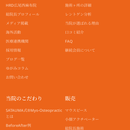
HRD広尾西麻布院
施術ヶ所の詳細
総院長プロフィール
レントゲン分析
メディア掲載
当院が選ばれる理由
海外活動
口コミ紹介
医療連携機関
FAQ
採用情報
継続会員について
ブログ一覧
ゆがみコラム
お問い合わせ
当院のこだわり
販売
SATAUMA式®︎Myo-Osteopractic
マウスピース
とは
小顔アクチベーター
BeforeAfter例
総院長施術