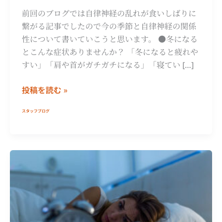
か
ら
前回のブログでは自律神経の乱れが食いしばりに
で
繋がる記事でしたので今の季節と自律神経の関係
き
性について書いていこうと思います。 ●冬になる
る
とこんな症状ありませんか？ 「冬になると疲れや
対
すい」「肩や首がガチガチになる」「寝てい […]
策
投稿を読む »
7
選
スタッフブログ
自
律
神
経
と
睡