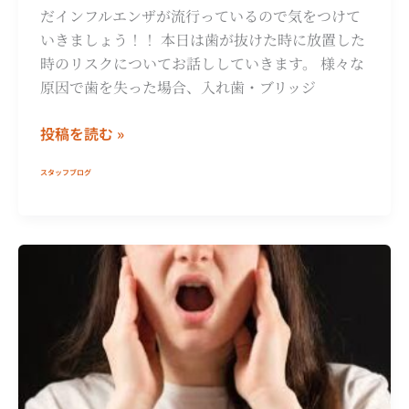
ブ
だインフルエンザが流行っているので気をつけて
ル
いきましょう！！ 本日は歯が抜けた時に放置した
5
時のリスクについてお話ししていきます。 様々な
選
原因で歯を失った場合、入れ歯・ブリッジ
｜
投稿を読む »
歯
並
スタッフブログ
び・
咬
み
合
あ
わ
な
せ・
た
顔
の
の
顎
歪
の
み
違