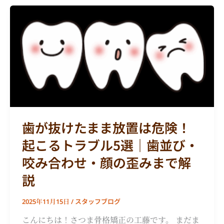
歯
が
抜
け
た
ま
ま
放
置
歯が抜けたまま放置は危険！
は
起こるトラブル5選｜歯並び・
危
険！
咬み合わせ・顔の歪みまで解
起
説
こ
る
スタッフブログ
2025年11月15日
/
ト
ラ
こんにちは！さつま骨格矯正の工藤です。 まだま