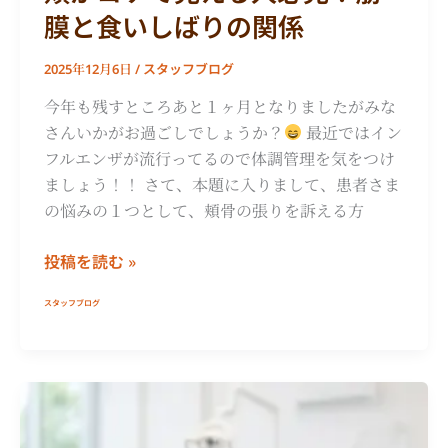
膜
膜と食いしばりの関係
と
食
スタッフブログ
2025年12月6日
/
い
し
今年も残すところあと１ヶ月となりましたがみな
ば
さんいかがお過ごしでしょうか？
最近ではイン
り
フルエンザが流行ってるので体調管理を気をつけ
の
ましょう！！ さて、本題に入りまして、患者さま
関
の悩みの１つとして、頬骨の張りを訴える方
係
投稿を読む »
スタッフブログ
歯
列
矯