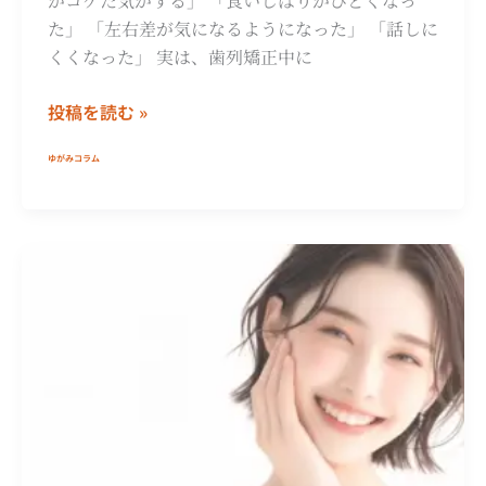
がコケた気がする」 「食いしばりがひどくなっ
と
た」 「左右差が気になるようになった」 「話しに
改
くくなった」 実は、歯列矯正中に
善
法
投稿を読む »
ゆがみコラム
く
す
み・
乾
燥
肌
を
改
善!