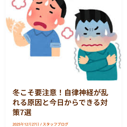
そ
要
注
意！
自
律
神
経
が
乱
れ
る
冬こそ要注意！自律神経が乱
原
因
れる原因と今日からできる対
と
策7選
今
日
スタッフブログ
2025年12月27日
/