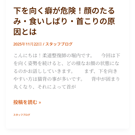
ば
下を向く癖が危険！顔のたる
り・
み・食いしばり・首こりの原
首
こ
因とは
り
の
スタッフブログ
2025年11月22日
/
原
こんにちは！柔道整復師の堀内です。 今回は下
因
を向く姿勢を続けると、どの様なお顔の状態にな
と
るのかお話ししていきます。 まず、下を向き
は
やすい方は猫背の事が多いです。 背中が固まり
丸くなり、それによって首が
投稿を読む »
スタッフブログ