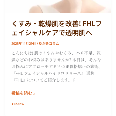
FHL
フ
ェ
くすみ・乾燥肌を改善! FHLフ
イ
ェイシャルケアで透明肌へ
シ
ャ
ゆがみコラム
2025年11月29日
/
ル
ケ
こんにちは! 肌のくすみやむくみ、ハリ不足、乾
ア
燥などのお悩みはありませんか? 本日は、そんな
で
お悩みにアプローチするさつま骨格矯正の施術、
透
『FHL フェイシャルハイドロリリース』 通称
明
『FHL』についてご紹介します。 F
肌
投稿を読む »
へ
ゆがみコラム