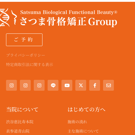
ご予約
プライバシーポリシー
特定商取引法に関する表示
I
I
I
Y
X
F
E
n
n
n
o
-
a
n
s
s
s
u
t
c
v
t
t
t
t
w
e
e
a
a
a
u
i
b
l
g
g
g
b
t
o
o
r
r
r
e
t
o
p
a
a
a
e
k
e
当院について
はじめての方へ
m
m
m
r
-
f
渋谷恵比寿本院
施術の流れ
表参道青山院
主な施術について