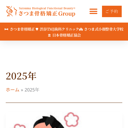
内
容
ご予約
を
ス
さつま骨格矯正
渋谷TMJ歯科クリニック
さつま式小顔整骨大学校
キ
日本骨格矯正協会
ッ
プ
2025年
ホーム
2025年
冬
こ