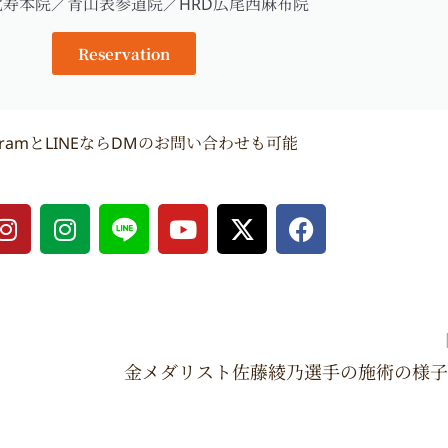
比寿本院／青山表参道院／HRD広尾西麻布院
Reservation
agramとLINEならDMのお問い合わせも可能
I
I
Y
X
F
n
n
o
-
a
s
s
u
t
c
t
t
t
w
e
a
a
u
i
b
g
g
b
t
o
r
r
e
t
o
】
a
a
e
k
m
m
r