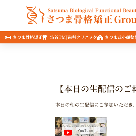
内
容
を
ス
キ
さつま骨格矯正
渋谷TMJ歯科クリニック
さつま式小顔整
ッ
プ
【本日の生配信のご
本日の朝の生配信にご参加いただき