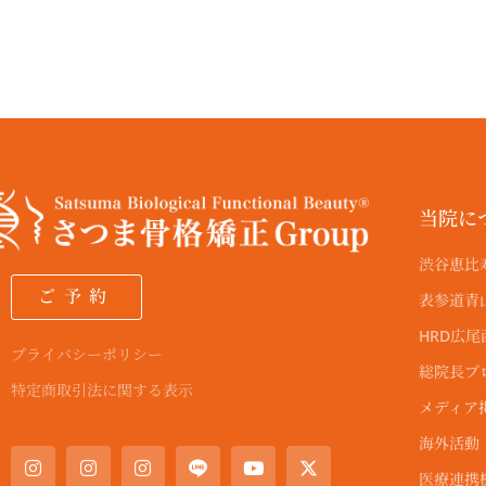
当院に
渋谷恵比
ご予約
表参道青
HRD広
プライバシーポリシー
総院長プ
特定商取引法に関する表示
メディア
I
F
I
E
I
Y
X
海外活動
n
a
n
n
n
o
-
s
c
s
v
s
u
t
医療連携