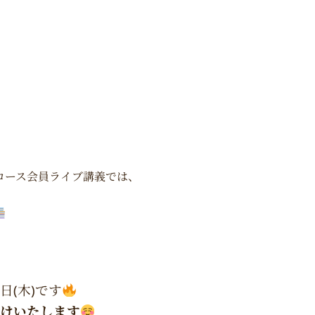
習コース会員ライブ講義では、
、
日(木)です
届けいたします