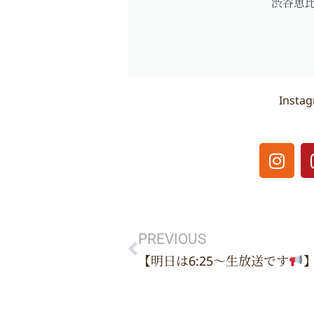
渋谷恵
Inst
I
n
s
t
Prev
a
g
PREVIOUS
r
【明日は6:25〜生放送です
a
m