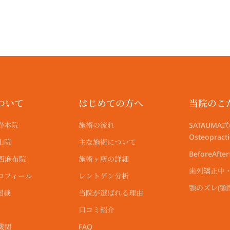
ついて
はじめての方へ
当院のこ
寿本院
施術の流れ
SATAUMA式
Osteoprac
山院
主な施術について
BeforeAfte
尾西麻布院
施術ヶ所の詳細
歯列矯正中
ロフィール
レントゲン分析
顎のズレ(
掲載
当院が選ばれる理由
口コミ紹介
機関
FAQ