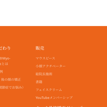
だわり
販売
®︎Myo-
マウスピース
ticとは
小顔アクチベーター
r例
総院長施術
・後の顔の矯正
書籍
顎関節症でお悩み）
フェイスクリーム
YouTubeメンバーシップ