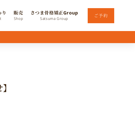
わり
販売
さつま骨格矯正Group
ご予約
t
Shop
Satsuma Group
せ】