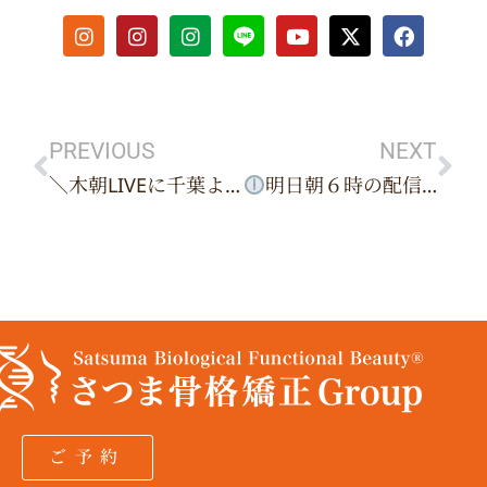
I
I
I
Y
X
F
n
n
n
o
-
a
s
s
s
u
t
c
t
t
t
t
w
e
Prev
Ne
a
a
a
u
i
b
g
g
g
b
t
o
r
r
r
e
t
o
PREVIOUS
NEXT
a
a
a
e
k
＼木朝LIVEに千葉よしえ先生登場／
明日朝６時の配信スケジュール（12/18 木）
m
m
m
r
ご予約