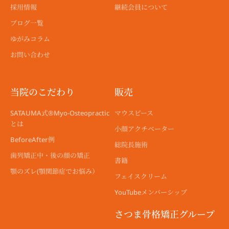
採用情報
継続会員について
ブログ一覧
ゆがみコラム
お問い合わせ
当院のこだわり
販売
SATAUMA式®︎Myo-Osteopractic
マウスピース
とは
小顔アクチベーター
BeforeAfter例
総院長施術
歯列矯正中・後の顔の矯正
書籍
顎のズレ(顎関節症でお悩み）
フェイスクリーム
YouTubeメンバーシップ
さつま骨格矯正グループ