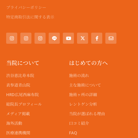
プライバシーポリシー
特定商取引法に関する表示
I
I
I
Y
X
F
E
n
n
n
o
-
a
n
s
s
s
u
t
c
v
t
t
t
t
w
e
e
a
a
a
u
i
b
l
g
g
g
b
t
o
o
r
r
r
e
t
o
p
a
a
a
e
k
e
当院について
はじめての方へ
m
m
m
r
-
f
渋谷恵比寿本院
施術の流れ
表参道青山院
主な施術について
HRD広尾西麻布院
施術ヶ所の詳細
総院長プロフィール
レントゲン分析
メディア掲載
当院が選ばれる理由
海外活動
口コミ紹介
医療連携機関
FAQ