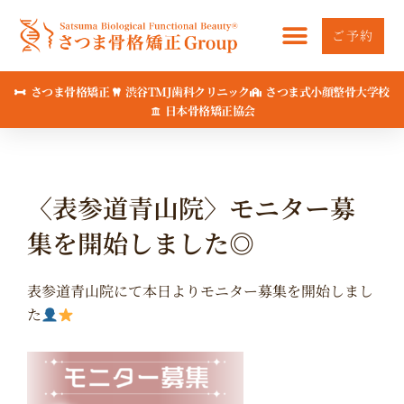
内
容
ご予約
を
ス
さつま骨格矯正
渋谷TMJ歯科クリニック
さつま式小顔整骨大学校
キ
日本骨格矯正協会
ッ
プ
〈表参道青山院〉モニター募
集を開始しました◎
表参道青山院にて本日よりモニター募集を開始しまし
た