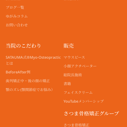
ブログ一覧
ゆがみコラム
お問い合わせ
当院のこだわり
販売
SATAUMA式®︎Myo-Osteopractic
マウスピース
とは
小顔アクチベーター
BeforeAfter例
総院長施術
歯列矯正中・後の顔の矯正
書籍
顎のズレ(顎関節症でお悩み）
フェイスクリーム
YouTubeメンバーシップ
さつま骨格矯正グループ
さつま骨格矯正