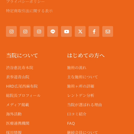
プライバシーポリシー
特定商取引法に関する表示
I
I
I
Y
X
F
E
n
n
n
o
-
a
n
s
s
s
u
t
c
v
t
t
t
t
w
e
e
a
a
a
u
i
b
l
g
g
g
b
t
o
o
r
r
r
e
t
o
p
a
a
a
e
k
e
当院について
はじめての方へ
m
m
m
r
-
f
渋谷恵比寿本院
施術の流れ
表参道青山院
主な施術について
HRD広尾西麻布院
施術ヶ所の詳細
総院長プロフィール
レントゲン分析
メディア掲載
当院が選ばれる理由
海外活動
口コミ紹介
医療連携機関
FAQ
採用情報
継続会員について