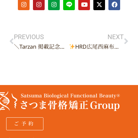
I
I
I
Y
X
F
n
n
n
o
-
a
s
s
s
u
t
c
t
t
t
t
w
e
Prev
Ne
a
a
a
u
i
b
g
g
g
b
t
o
r
r
r
e
t
o
PREVIOUS
NEXT
a
a
a
e
k
＼Tarzan 掲載記念スペシャルクーポン／
HRD広尾西麻布院では症状別モニターを募集しています
m
m
m
r
ご予約