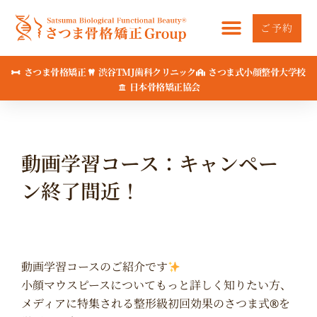
内
容
ご予約
を
ス
さつま骨格矯正
渋谷TMJ歯科クリニック
さつま式小顔整骨大学校
キ
日本骨格矯正協会
ッ
プ
動画学習コース：キャンペー
ン終了間近！
動画学習コースのご紹介です
小顔マウスピースについてもっと詳しく知りたい方、
メディアに特集される整形級初回効果のさつま式®を