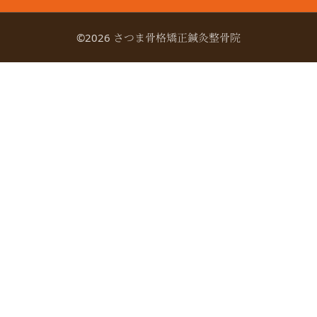
©2026 さつま骨格矯正鍼灸整骨院