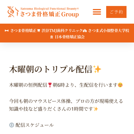
内
容
ご予約
を
ス
さつま骨格矯正
渋谷TMJ歯科クリニック
さつま式小顔整骨大学校
キ
日本骨格矯正協会
ッ
プ
木曜朝のトリプル配信
木曜朝の恒例配信
朝6時より、生配信を行います
今回も朝のマウスピース体操、プロの方が現場使える
知識や技など盛りだくさんの1時間です
配信スケジュール