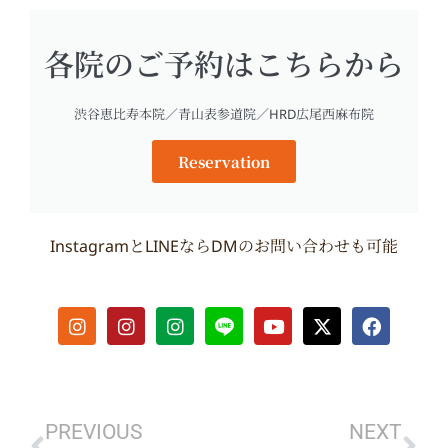
各院のご予約はこちらから
渋谷恵比寿本院／青山表参道院／HRD広尾西麻布院
Reservation
InstagramとLINEならDMのお問い合わせも可能
I
I
I
Y
X
F
n
n
n
o
-
a
s
s
s
u
t
c
t
t
t
t
w
e
Prev
Ne
a
a
a
u
i
b
g
g
g
b
t
o
r
r
r
e
t
o
PREVIOUS
NEXT