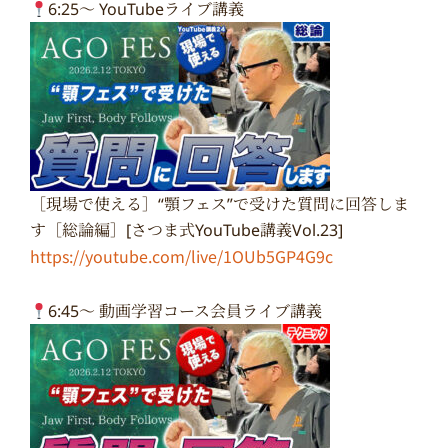
6:25〜 YouTubeライブ講義
［現場で使える］“顎フェス”で受けた質問に回答しま
す［総論編］[さつま式YouTube講義Vol.23]
https://youtube.com/live/1OUb5GP4G9c
6:45〜 動画学習コース会員ライブ講義