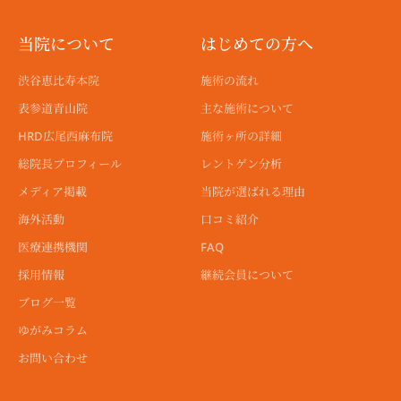
g
g
g
b
t
o
o
r
r
r
e
t
o
p
a
a
a
e
k
e
当院について
はじめての方へ
m
m
m
r
-
f
渋谷恵比寿本院
施術の流れ
表参道青山院
主な施術について
HRD広尾西麻布院
施術ヶ所の詳細
総院長プロフィール
レントゲン分析
メディア掲載
当院が選ばれる理由
海外活動
口コミ紹介
医療連携機関
FAQ
採用情報
継続会員について
ブログ一覧
ゆがみコラム
お問い合わせ