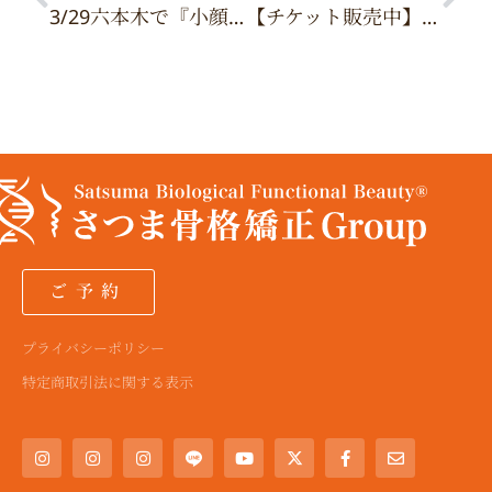
a
a
a
e
k
3/29六本木で『小顔整骨フェスティバル』開催！
【チケット販売中】さつま骨格矯正 総院長 薩摩宗治によるイベントを開催いたします
m
m
m
r
ご予約
プライバシーポリシー
特定商取引法に関する表示
I
I
I
Y
X
F
E
n
n
n
o
-
a
n
s
s
s
u
t
c
v
t
t
t
t
w
e
e
a
a
a
u
i
b
l