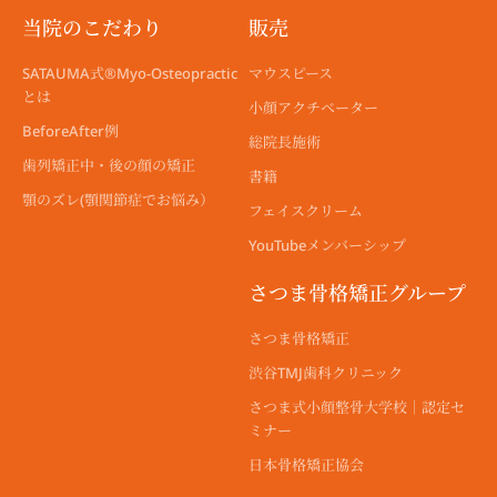
当院のこだわり
販売
SATAUMA式®︎Myo-Osteopractic
マウスピース
とは
小顔アクチベーター
BeforeAfter例
総院長施術
歯列矯正中・後の顔の矯正
書籍
顎のズレ(顎関節症でお悩み）
フェイスクリーム
YouTubeメンバーシップ
さつま骨格矯正グループ
さつま骨格矯正
渋谷TMJ歯科クリニック
さつま式小顔整骨大学校｜認定セ
ミナー
日本骨格矯正協会