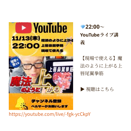
22:00
〜
YouTubeライブ講
義
【現場で使える】魔
法のように上がる上
唇尾翼拳筋
▶︎ 視聴はこちら
https://youtube.com/live/-fgk-ycCkpY