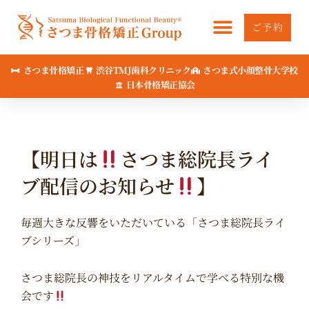
内
容
ご予約
を
ス
さつま骨格矯正
渋谷TMJ歯科クリニック
さつま式小顔整骨大学校
キ
日本骨格矯正協会
ッ
プ
【明日は
さつま総院長ライ
ブ配信のお知らせ
】
毎週大きな反響をいただいている「さつま総院長ライ
ブシリーズ」
さつま総院長の神技をリアルタイムで学べる特別な機
会です