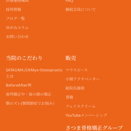
医療連携機関
FAQ
採用情報
継続会員について
ブログ一覧
ゆがみコラム
お問い合わせ
当院のこだわり
販売
SATAUMA式®︎Myo-Osteopractic
マウスピース
とは
小顔アクチベーター
BeforeAfter例
総院長施術
歯列矯正中・後の顔の矯正
書籍
顎のズレ(顎関節症でお悩み）
フェイスクリーム
YouTubeメンバーシップ
さつま骨格矯正グループ