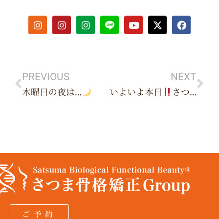
I
I
I
Y
X
F
n
n
n
o
-
a
s
s
s
u
t
c
t
t
t
t
w
e
Prev
Ne
a
a
a
u
i
b
g
g
g
b
t
o
r
r
r
e
t
o
PREVIOUS
NEXT
a
a
a
e
k
木曜日の夜は…
いよいよ本日
さつま総院長によるLIVE配信のご案内
m
m
m
r
ご予約