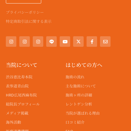
プライバシーポリシー
特定商取引法に関する表示
I
I
I
Y
X
F
E
n
n
n
o
-
a
n
s
s
s
u
t
c
v
t
t
t
t
w
e
e
a
a
a
u
i
b
l
g
g
g
b
t
o
o
r
r
r
e
t
o
p
a
a
a
e
k
e
当院について
はじめての方へ
m
m
m
r
-
f
渋谷恵比寿本院
施術の流れ
表参道青山院
主な施術について
HRD広尾西麻布院
施術ヶ所の詳細
総院長プロフィール
レントゲン分析
メディア掲載
当院が選ばれる理由
海外活動
口コミ紹介