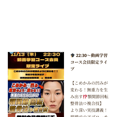
22:30〜動画学習
コース会員限定ライ
ブ
【こめかみの凹みが
変わる！無重力を生
み出す
顎関節回転
整骨法⇨複合技】
より深い実技講義！