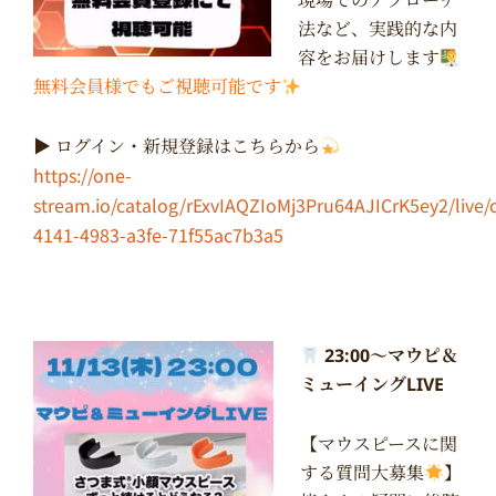
現場でのアプローチ
法など、実践的な内
容をお届けします
無料会員様でもご視聴可能です
▶︎ ログイン・新規登録はこちらから
https://one-
stream.io/catalog/rExvIAQZIoMj3Pru64AJICrK5ey2/live/
4141-4983-a3fe-71f55ac7b3a5
23:00〜マウピ＆
ミューイングLIVE
【マウスピースに関
する質問大募集
】