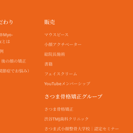
だわり
販売
®︎Myo-
マウスピース
ticとは
小顔アクチベーター
r例
総院長施術
・後の顔の矯正
書籍
顎関節症でお悩み）
フェイスクリーム
YouTubeメンバーシップ
さつま骨格矯正グループ
さつま骨格矯正
渋谷TMJ歯科クリニック
さつま式小顔整骨大学校｜認定セミナー