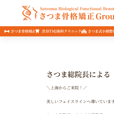
内
容
を
ス
キ
さつま骨格矯正
渋谷TMJ歯科クリニック
さつま式小顔整
ッ
プ
さつま総院長による
＼上海からご来院！／
美しいフェイスラインへ導いていま