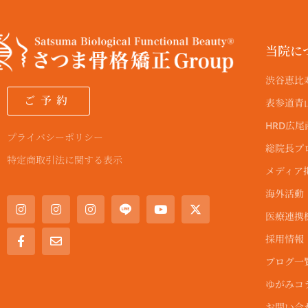
当院に
渋谷恵比
ご予約
表参道青
HRD広
プライバシーポリシー
総院長プ
特定商取引法に関する表示
メディア
I
F
I
E
I
Y
X
海外活動
n
a
n
n
n
o
-
s
c
s
v
s
u
t
医療連携
t
e
t
e
t
t
w
a
b
a
l
a
u
i
採用情報
g
o
g
o
g
b
t
r
o
r
p
r
e
t
ブログ一
a
k
a
e
a
e
m
-
m
m
r
ゆがみコ
f
お問い合