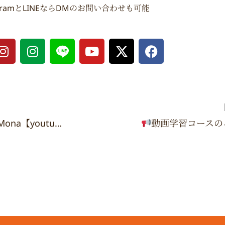
agramとLINEならDMのお問い合わせも可能
I
I
Y
X
F
n
n
o
-
a
s
s
u
t
c
t
t
t
w
e
a
a
u
i
b
g
g
b
t
o
r
r
e
t
o
【健康美対談】薩摩宗治 ✕ Dr.Mona【youtube動画】
動画学習コースの
a
a
e
k
m
m
r