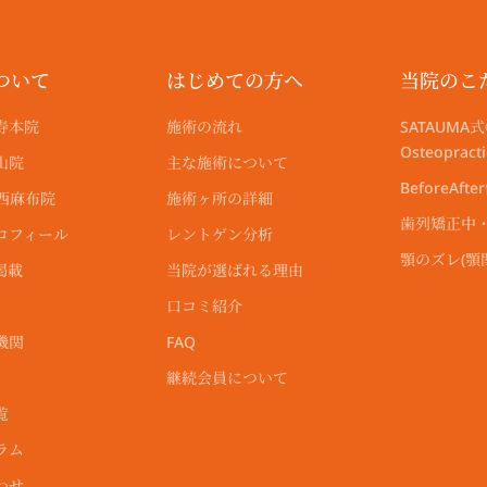
ついて
はじめての方へ
当院のこ
寿本院
施術の流れ
SATAUMA式
Osteoprac
山院
主な施術について
BeforeAfte
尾西麻布院
施術ヶ所の詳細
歯列矯正中
ロフィール
レントゲン分析
顎のズレ(
掲載
当院が選ばれる理由
口コミ紹介
機関
FAQ
継続会員について
覧
ラム
わせ