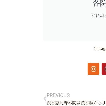
各
渋谷恵
Inst
I
n
s
t
Prev
a
g
PREVIOUS
r
渋谷恵比寿本院は渋谷駅から