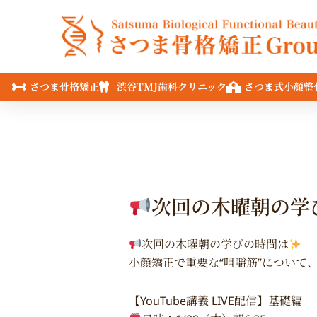
内
容
を
ス
キ
さつま骨格矯正
渋谷TMJ歯科クリニック
さつま式小顔整
ッ
プ
次回の木曜朝の学
次回の木曜朝の学びの時間は
小顔矯正で重要な“咀嚼筋”について
【YouTube講義 LIVE配信】基礎編