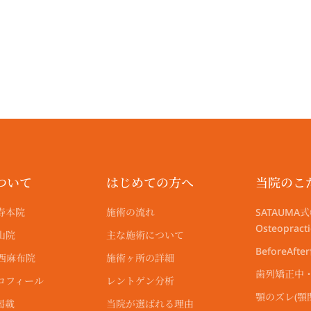
a
a
e
k
m
m
r
ついて
はじめての方へ
当院のこ
寿本院
施術の流れ
SATAUMA式
Osteoprac
山院
主な施術について
BeforeAfte
尾西麻布院
施術ヶ所の詳細
歯列矯正中
ロフィール
レントゲン分析
顎のズレ(
掲載
当院が選ばれる理由