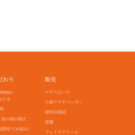
だわり
販売
®︎Myo-
マウスピース
ticとは
小顔アクチベーター
r例
総院長施術
・後の顔の矯正
書籍
顎関節症でお悩み）
フェイスクリーム