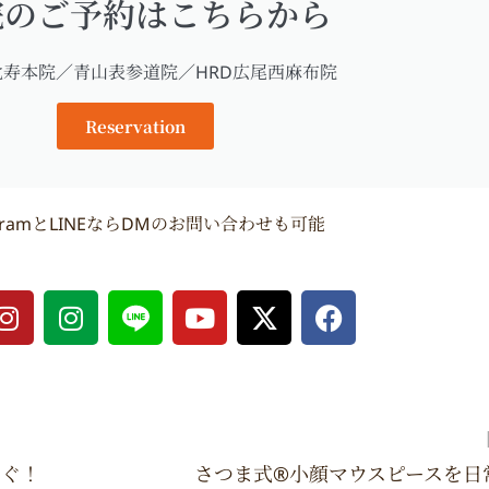
院のご予約はこちらから
比寿本院／青山表参道院／HRD広尾西麻布院
Reservation
agramとLINEならDMのお問い合わせも可能
I
I
Y
X
F
n
n
o
-
a
s
s
u
t
c
t
t
t
w
e
a
a
u
i
b
g
g
b
t
o
r
r
e
t
o
すぐ！
さつま式®︎小顔マウスピースを日