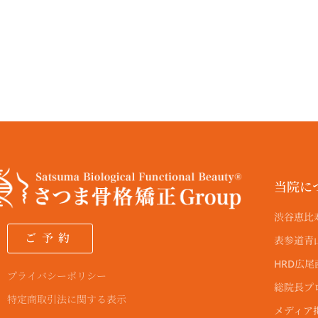
a
m
当院に
渋谷恵比
ご予約
表参道青
HRD広
プライバシーポリシー
総院長プ
特定商取引法に関する表示
メディア