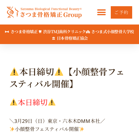
内
容
ご予約
を
ス
さつま骨格矯正
渋谷TMJ歯科クリニック
さつま式小顔整骨大学校
キ
日本骨格矯正協会
ッ
プ
本日締切
【小顔整骨フェ
スティバル開催】
本日締切
＼3月29日（日）東京・六本木DMM本社／
小顔整骨フェスティバル開催