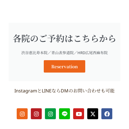
各院のご予約はこちらから
渋谷恵比寿本院／青山表参道院／HRD広尾西麻布院
Reservation
InstagramとLINEならDMのお問い合わせも可能
I
I
I
Y
X
F
n
n
n
o
-
a
s
s
s
u
t
c
t
t
t
t
w
e