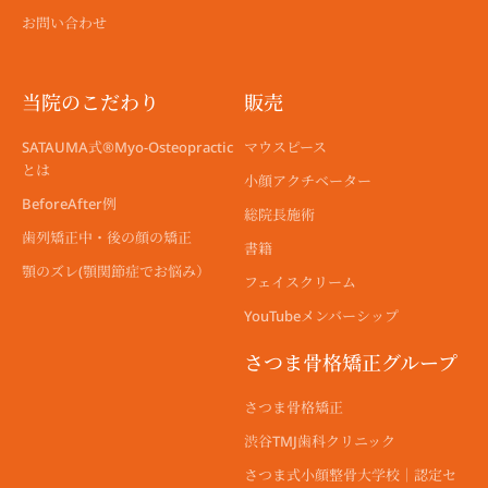
お問い合わせ
当院のこだわり
販売
SATAUMA式®︎Myo-Osteopractic
マウスピース
とは
小顔アクチベーター
BeforeAfter例
総院長施術
歯列矯正中・後の顔の矯正
書籍
顎のズレ(顎関節症でお悩み）
フェイスクリーム
YouTubeメンバーシップ
さつま骨格矯正グループ
さつま骨格矯正
渋谷TMJ歯科クリニック
さつま式小顔整骨大学校｜認定セ