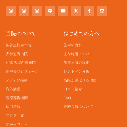
I
I
I
Y
X
F
E
n
n
n
o
-
a
n
s
s
s
u
t
c
v
t
t
t
t
w
e
e
a
a
a
u
i
b
l
g
g
g
b
t
o
o
r
r
r
e
t
o
p
a
a
a
e
k
e
当院について
はじめての方へ
m
m
m
r
-
f
渋谷恵比寿本院
施術の流れ
表参道青山院
主な施術について
HRD広尾西麻布院
施術ヶ所の詳細
総院長プロフィール
レントゲン分析
メディア掲載
当院が選ばれる理由
海外活動
口コミ紹介
医療連携機関
FAQ
採用情報
継続会員について
ブログ一覧
ゆがみコラム