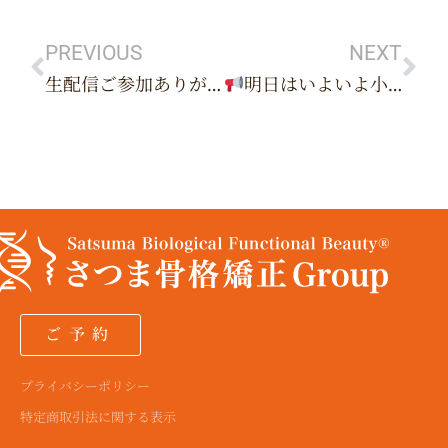
Prev
Ne
a
a
a
u
i
b
g
g
g
b
t
o
r
r
r
e
t
o
PREVIOUS
NEXT
a
a
a
e
k
生配信ご参加ありがとうございます
明日はいよいよ小顔フェス開催です
m
m
m
r
ご予約
プライバシーポリシー
特定商取引法に関する表示