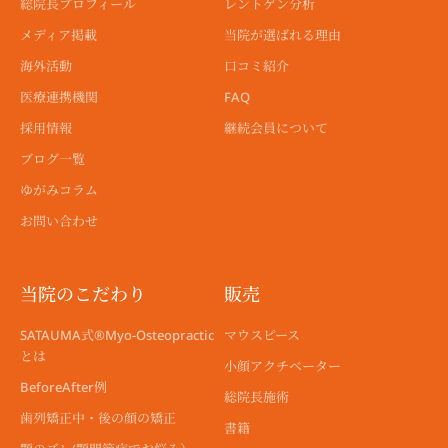
総院長プロフィール
レントゲン分析
メディア掲載
当院が選ばれる理由
海外活動
口コミ紹介
医療連携機関
FAQ
採用情報
継続会員について
ブログ一覧
ゆがみコラム
お問い合わせ
当院のこだわり
販売
SATAUMA式®︎Myo-Osteopractic
マウスピース
とは
小顔アクチベーター
BeforeAfter例
総院長施術
歯列矯正中・後の顔の矯正
書籍