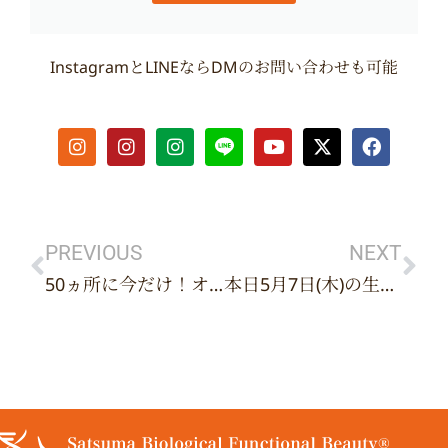
InstagramとLINEならDMのお問い合わせも可能
I
I
I
Y
X
F
n
n
n
o
-
a
s
s
s
u
t
c
t
t
t
t
w
e
Prev
Ne
a
a
a
u
i
b
g
g
g
b
t
o
r
r
r
e
t
o
PREVIOUS
NEXT
a
a
a
e
k
50ヵ所に今だけ！オリジナルマスピースが付いた限定メニュー登場！
本日5月7日(木)の生配信
m
m
m
r