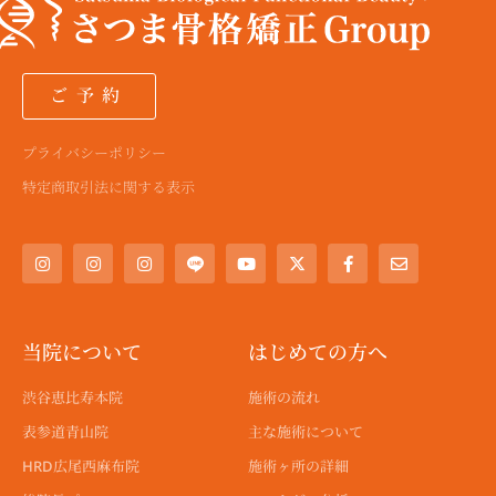
ご予約
プライバシーポリシー
特定商取引法に関する表示
I
I
I
Y
X
F
E
n
n
n
o
-
a
n
s
s
s
u
t
c
v
t
t
t
t
w
e
e
a
a
a
u
i
b
l
g
g
g
b
t
o
o
r
r
r
e
t
o
p
a
a
a
e
k
e
当院について
はじめての方へ
m
m
m
r
-
f
渋谷恵比寿本院
施術の流れ
表参道青山院
主な施術について
HRD広尾西麻布院
施術ヶ所の詳細