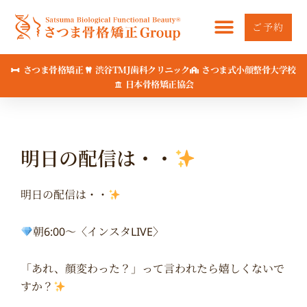
内
容
ご予約
を
ス
さつま骨格矯正
渋谷TMJ歯科クリニック
さつま式小顔整骨大学校
キ
日本骨格矯正協会
ッ
プ
明日の配信は・・
明日の配信は・・
朝6:00〜〈インスタLIVE〉
「あれ、顔変わった？」って言われたら嬉しくないで
すか？