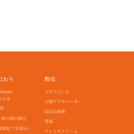
だわり
販売
®︎Myo-
マウスピース
ticとは
小顔アクチベーター
r例
総院長施術
・後の顔の矯正
書籍
顎関節症でお悩み）
フェイスクリーム