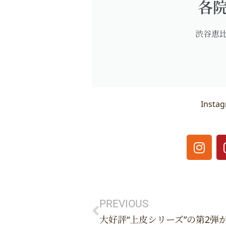
各
渋谷恵
Inst
I
n
s
t
Prev
a
g
PREVIOUS
r