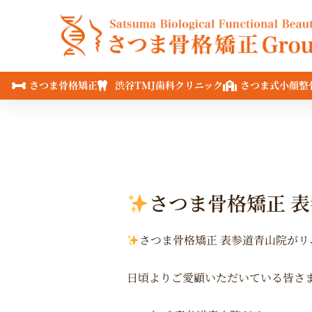
内
容
を
ス
キ
さつま骨格矯正
渋谷TMJ歯科クリニック
さつま式小顔整
ッ
プ
さつま骨格矯正 表
さつま骨格矯正 表参道青山院がリ
日頃よりご愛顧いただいている皆さ