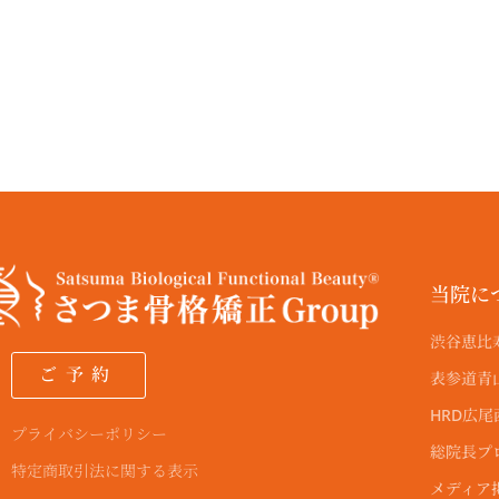
a
m
当院に
渋谷恵比
ご予約
表参道青
HRD広
プライバシーポリシー
総院長プ
特定商取引法に関する表示
メディア