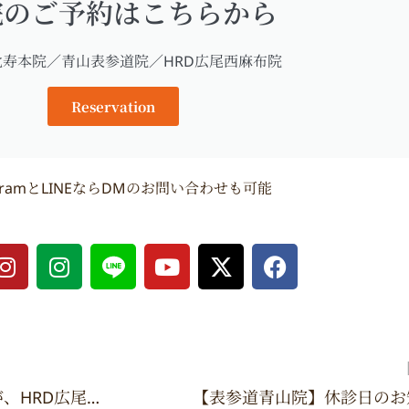
院のご予約はこちらから
比寿本院／青山表参道院／HRD広尾西麻布院
Reservation
agramとLINEならDMのお問い合わせも可能
I
I
Y
X
F
n
n
o
-
a
s
s
u
t
c
t
t
t
w
e
a
a
u
i
b
g
g
b
t
o
r
r
e
t
o
大好評“上皮シリーズ”の第2弾が、HRD広尾西麻布院にて期間限定で登場
【表参道青山院】休診日のお