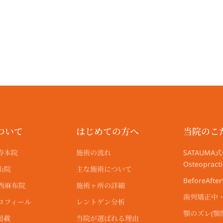
a
a
e
k
m
m
r
ついて
はじめての方へ
当院のこ
寿本院
施術の流れ
SATAUMA式
Osteoprac
山院
主な施術について
BeforeAfte
尾西麻布院
施術ヶ所の詳細
歯列矯正中
ロフィール
レントゲン分析
顎のズレ(
掲載
当院が選ばれる理由