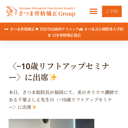
内
容
ご予約
を
ス
さつま骨格矯正
渋谷TMJ歯科クリニック
さつま式小顔整骨大学校
キ
日本骨格矯正協会
ッ
プ
〈−10歳リフトアップセミナ
ー〉に出席
本日、さつま総院長が福岡にて、美のカリスマ講師で
ある千葉よしえ先生の〈−10歳リフトアップセミナ
ー〉に出席