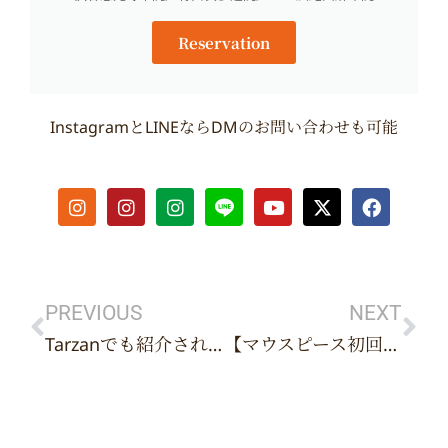
Reservation
InstagramとLINEならDMのお問い合わせも可能
I
I
I
Y
X
F
n
n
n
o
-
a
s
s
s
u
t
c
t
t
t
t
w
e
Prev
Ne
a
a
a
u
i
b
g
g
g
b
t
o
r
r
r
e
t
o
PREVIOUS
NEXT
a
a
a
e
k
Tarzanでも紹介されている大人気の施術内容が、なんと体験できちゃいます
【マウスピース初回限定セットについて】
m
m
m
r