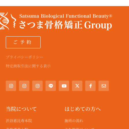
ご予約
プライバシーポリシー
特定商取引法に関する表示
I
I
I
Y
X
F
E
n
n
n
o
-
a
n
s
s
s
u
t
c
v
t
t
t
t
w
e
e
a
a
a
u
i
b
l
g
g
g
b
t
o
o
r
r
r
e
t
o
p
a
a
a
e
k
e
当院について
はじめての方へ
m
m
m
r
-
f
渋谷恵比寿本院
施術の流れ