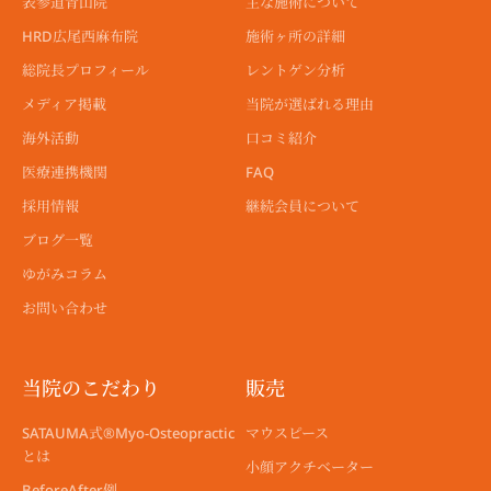
表参道青山院
主な施術について
HRD広尾西麻布院
施術ヶ所の詳細
総院長プロフィール
レントゲン分析
メディア掲載
当院が選ばれる理由
海外活動
口コミ紹介
医療連携機関
FAQ
採用情報
継続会員について
ブログ一覧
ゆがみコラム
お問い合わせ
当院のこだわり
販売
SATAUMA式®︎Myo-Osteopractic
マウスピース
とは
小顔アクチベーター
BeforeAfter例