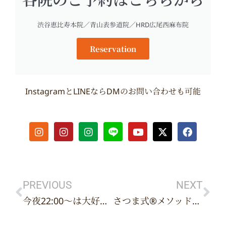
渋谷恵比寿本院／青山表参道院／HRD広尾西麻布院
Reservation
InstagramとLINEならDMのお問い合わせも可能
I
I
I
Y
X
F
n
n
n
o
-
a
s
s
s
u
t
c
t
t
t
t
w
e
Prev
Ne
a
a
a
u
i
b
g
g
g
b
t
o
r
r
r
e
t
o
PREVIOUS
NEXT
a
a
a
e
k
今夜22:00〜は大好評の【みんなでマウピ&ミューイングLIVE】を北海道・帯広から配信
さつま式®︎メソッドを現地の方々へin北海道
m
m
m
r