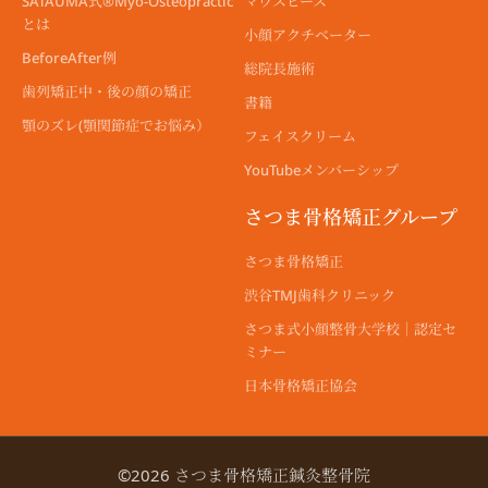
SATAUMA式®︎Myo-Osteopractic
マウスピース
とは
小顔アクチベーター
BeforeAfter例
総院長施術
歯列矯正中・後の顔の矯正
書籍
顎のズレ(顎関節症でお悩み）
フェイスクリーム
YouTubeメンバーシップ
さつま骨格矯正グループ
さつま骨格矯正
渋谷TMJ歯科クリニック
さつま式小顔整骨大学校｜認定セ
ミナー
日本骨格矯正協会
©2026 さつま骨格矯正鍼灸整骨院