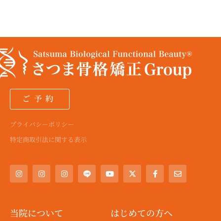
ご予約
プライバシーポリシー
特定商取引法に関する表示
I
I
I
Y
X
F
E
n
n
n
o
-
a
n
s
s
s
u
t
c
v
t
t
t
t
w
e
e
a
a
a
u
i
b
l
g
g
g
b
t
o
o
r
r
r
e
t
o
p
a
a
a
e
k
e
当院について
はじめての方へ
m
m
m
r
-