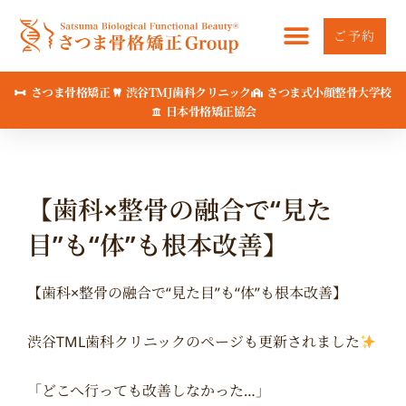
内
容
ご予約
を
ス
さつま骨格矯正
渋谷TMJ歯科クリニック
さつま式小顔整骨大学校
キ
日本骨格矯正協会
ッ
プ
【歯科×整骨の融合で“見た
目”も“体”も根本改善】
【歯科×整骨の融合で“見た目”も“体”も根本改善】
渋谷TML歯科クリニックのページも更新されました
「どこへ行っても改善しなかった…」