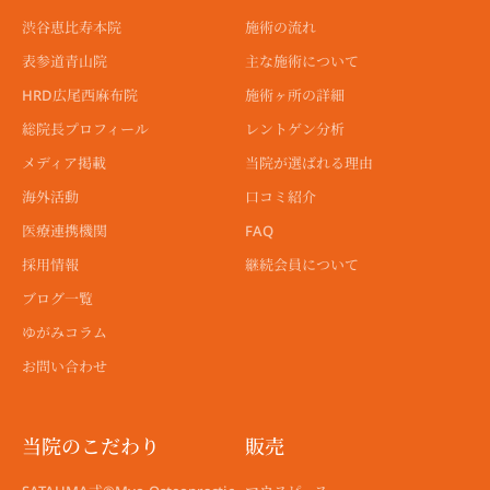
f
渋谷恵比寿本院
施術の流れ
表参道青山院
主な施術について
HRD広尾西麻布院
施術ヶ所の詳細
総院長プロフィール
レントゲン分析
メディア掲載
当院が選ばれる理由
海外活動
口コミ紹介
医療連携機関
FAQ
採用情報
継続会員について
ブログ一覧
ゆがみコラム
お問い合わせ
当院のこだわり
販売