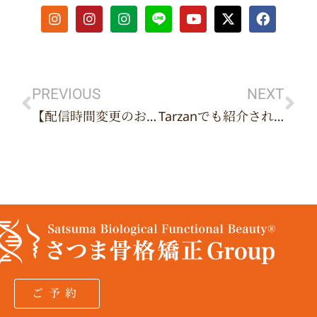
I
I
I
Y
X
F
n
n
n
o
-
a
s
s
s
u
t
c
t
t
t
t
w
e
Prev
Ne
a
a
a
u
i
b
g
g
g
b
t
o
r
r
r
e
t
o
PREVIOUS
NEXT
a
a
a
e
k
【配信時間変更のお知らせ】本日12月4日(木)より朝6時台に移行します
Tarzanでも紹介されている大人気の施術内容が、なんと体験できちゃいます
m
m
m
r
ご予約