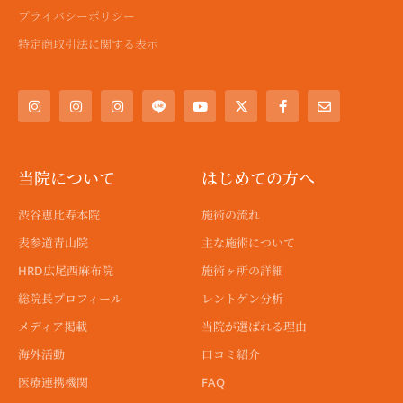
プライバシーポリシー
特定商取引法に関する表示
I
I
I
Y
X
F
E
n
n
n
o
-
a
n
s
s
s
u
t
c
v
t
t
t
t
w
e
e
a
a
a
u
i
b
l
g
g
g
b
t
o
o
r
r
r
e
t
o
p
a
a
a
e
k
e
当院について
はじめての方へ
m
m
m
r
-
f
渋谷恵比寿本院
施術の流れ
表参道青山院
主な施術について
HRD広尾西麻布院
施術ヶ所の詳細
総院長プロフィール
レントゲン分析
メディア掲載
当院が選ばれる理由
海外活動
口コミ紹介
医療連携機関
FAQ