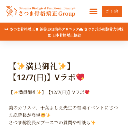
内
容
ご予約
を
ス
さつま骨格矯正
渋谷TMJ歯科クリニック
さつま式小顔整骨大学校
キ
日本骨格矯正協会
ッ
プ
【
満員御礼
】
【12/7(日)】Vラボ
【
満員御礼
】【12/7(日)】Vラボ
美のカリスマ、千葉よしえ先生の福岡イベントにさつ
ま総院長が登場
さつま総院長がブースでの質問や相談も