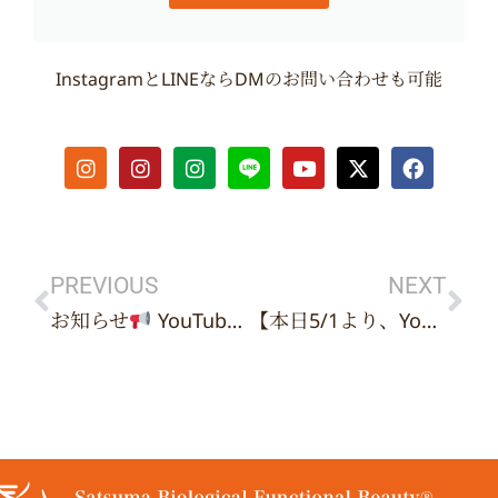
InstagramとLINEならDMのお問い合わせも可能
I
I
I
Y
X
F
n
n
n
o
-
a
s
s
s
u
t
c
t
t
t
t
w
e
Prev
Ne
a
a
a
u
i
b
g
g
g
b
t
o
r
r
r
e
t
o
PREVIOUS
NEXT
a
a
a
e
k
お知らせ
YouTubeメンバーシップがスタートします！
【本日5/1より、YouTubeメンバーシップがスタートしました！】
m
m
m
r