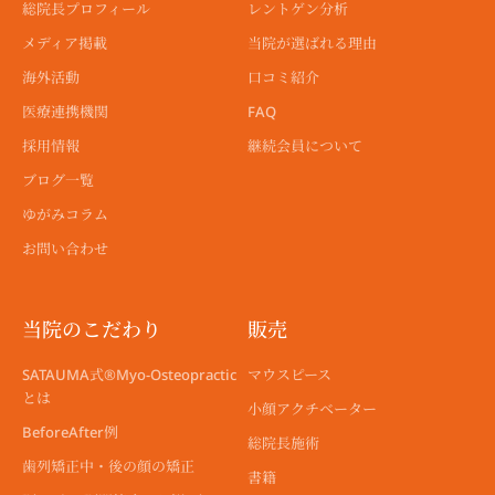
総院長プロフィール
レントゲン分析
メディア掲載
当院が選ばれる理由
海外活動
口コミ紹介
医療連携機関
FAQ
採用情報
継続会員について
ブログ一覧
ゆがみコラム
お問い合わせ
当院のこだわり
販売
SATAUMA式®︎Myo-Osteopractic
マウスピース
とは
小顔アクチベーター
BeforeAfter例
総院長施術
歯列矯正中・後の顔の矯正
書籍