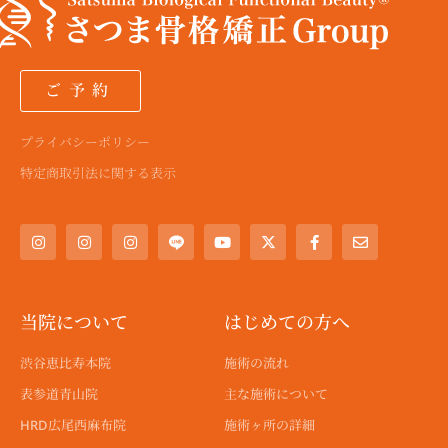
ご予約
プライバシーポリシー
特定商取引法に関する表示
I
I
I
Y
X
F
E
n
n
n
o
-
a
n
s
s
s
u
t
c
v
t
t
t
t
w
e
e
a
a
a
u
i
b
l
g
g
g
b
t
o
o
r
r
r
e
t
o
p
a
a
a
e
k
e
当院について
はじめての方へ
m
m
m
r
-
f
渋谷恵比寿本院
施術の流れ
表参道青山院
主な施術について
HRD広尾西麻布院
施術ヶ所の詳細