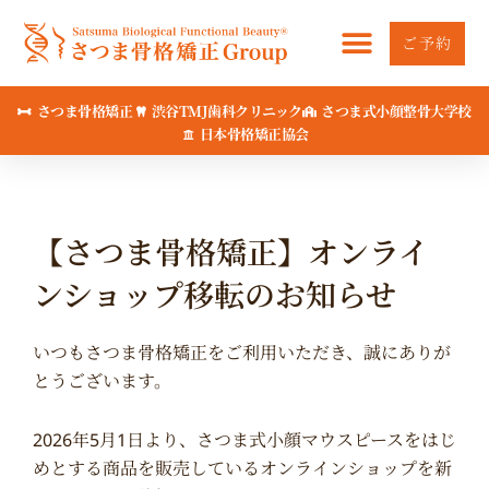
内
容
ご予約
を
ス
さつま骨格矯正
渋谷TMJ歯科クリニック
さつま式小顔整骨大学校
キ
日本骨格矯正協会
ッ
プ
【さつま骨格矯正】オンライ
ンショップ移転のお知らせ
いつもさつま骨格矯正をご利用いただき、誠にありが
とうございます。
2026年5月1日より、さつま式小顔マウスピースをはじ
めとする商品を販売しているオンラインショップを新