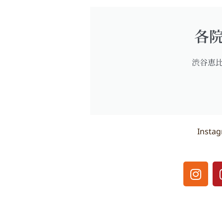
各
渋谷恵
Inst
I
n
s
t
Prev
a