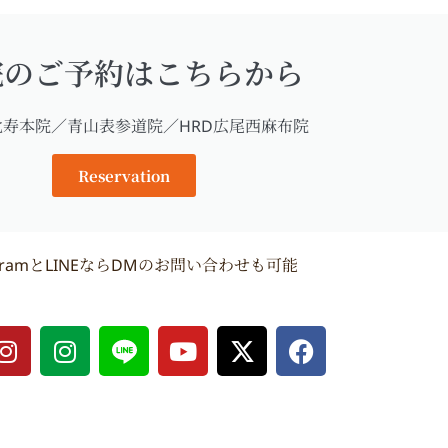
院のご予約はこちらから
比寿本院／青山表参道院／HRD広尾西麻布院
Reservation
agramとLINEならDMのお問い合わせも可能
I
I
Y
X
F
n
n
o
-
a
s
s
u
t
c
t
t
t
w
e
a
a
u
i
b