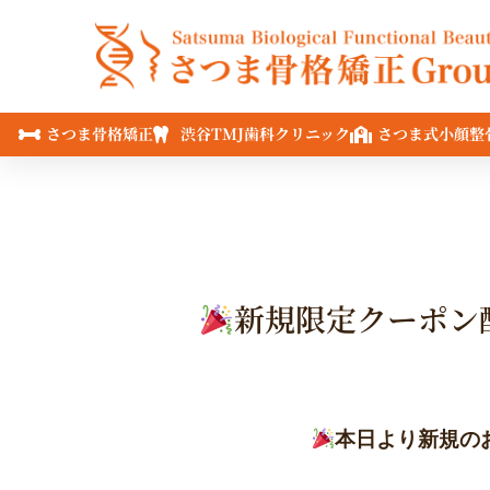
内
容
を
ス
キ
さつま骨格矯正
渋谷TMJ歯科クリニック
さつま式小顔整
ッ
プ
新規限定クーポン
本日より新規の