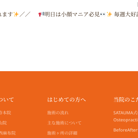
g
g
b
t
o
r
r
e
t
o
されます
／／
明日は小顔マニア必見
毎週大好評のさつま総院長によ
a
a
e
k
m
m
r
ついて
はじめての方へ
当院のこ
寿本院
施術の流れ
SATAUMA式
Osteoprac
山院
主な施術について
BeforeAfte
尾西麻布院
施術ヶ所の詳細