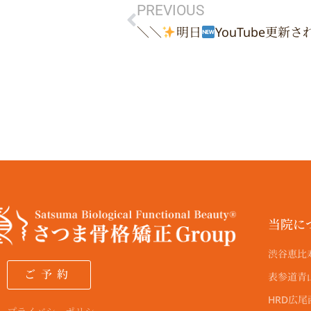
g
PREVIOUS
r
＼＼
明日
YouTube更新
a
m
当院に
渋谷恵比
ご予約
表参道青
HRD広