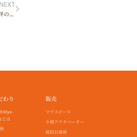
NEXT
る2連続配信
だわり
販売
®︎Myo-
マウスピース
ticとは
小顔アクチベーター
r例
総院長施術