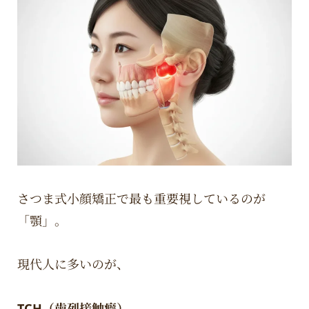
さつま式小顔矯正で最も重要視しているのが
「顎」。
現代人に多いのが、
TCH（歯列接触癖）
。