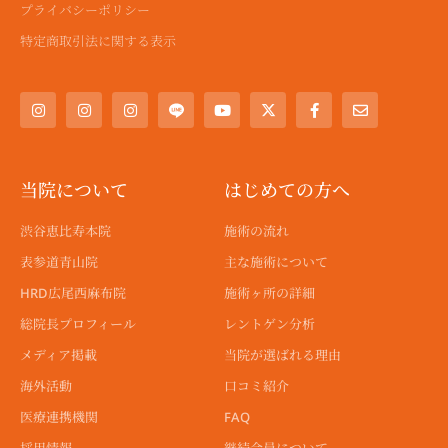
プライバシーポリシー
特定商取引法に関する表示
I
I
I
Y
X
F
E
n
n
n
o
-
a
n
s
s
s
u
t
c
v
t
t
t
t
w
e
e
a
a
a
u
i
b
l
g
g
g
b
t
o
o
r
r
r
e
t
o
p
a
a
a
e
k
e
当院について
はじめての方へ
m
m
m
r
-
f
渋谷恵比寿本院
施術の流れ
表参道青山院
主な施術について
HRD広尾西麻布院
施術ヶ所の詳細
総院長プロフィール
レントゲン分析
メディア掲載
当院が選ばれる理由
海外活動
口コミ紹介
医療連携機関
FAQ