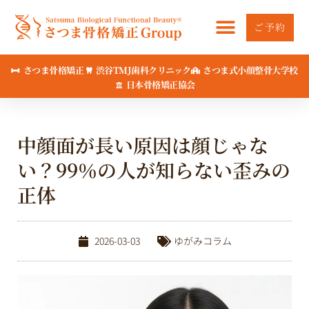
内
容
ご予約
を
ス
さつま骨格矯正
渋谷TMJ歯科クリニック
さつま式小顔整骨大学校
キ
日本骨格矯正協会
ッ
プ
中顔面が長い原因は顔じゃな
い？99％の人が知らない歪みの
正体
2026-03-03
ゆがみコラム