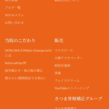
採用情報
継続会員について
ブログ一覧
ゆがみコラム
お問い合わせ
当院のこだわり
販売
SATAUMA式®︎Myo-Osteopractic
マウスピース
とは
小顔アクチベーター
BeforeAfter例
総院長施術
歯列矯正中・後の顔の矯正
書籍
顎のズレ(顎関節症でお悩み）
フェイスクリーム
YouTubeメンバーシップ
さつま骨格矯正グループ
さつま骨格矯正