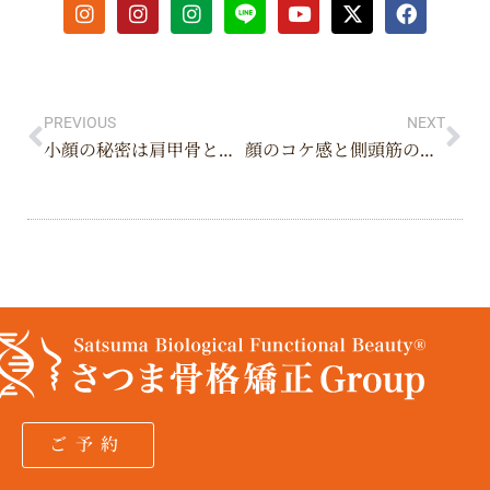
I
I
I
Y
X
F
n
n
n
o
-
a
s
s
s
u
t
c
t
t
t
t
w
e
Prev
Ne
a
a
a
u
i
b
g
g
g
b
t
o
r
r
r
e
t
o
PREVIOUS
NEXT
a
a
a
e
k
小顔の秘密は肩甲骨と股関節にあった！？顔の歪みと全身の関係
顔のコケ感と側頭筋の関係とは？頬がこけて見える原因の可能性を解説
m
m
m
r
ご予約