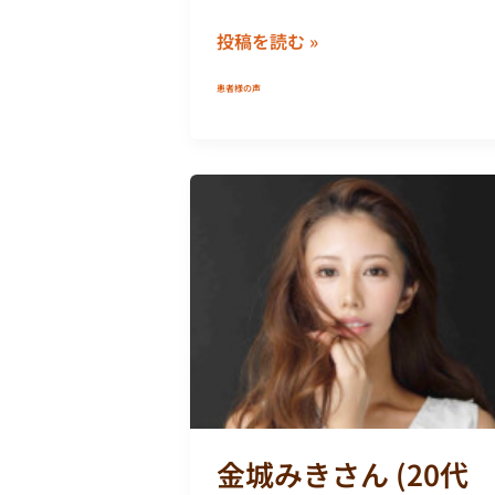
投稿を読む »
患者様の声
金
城
み
き
さ
ん
(20
代
モ
デ
金城みきさん (20代
ル)