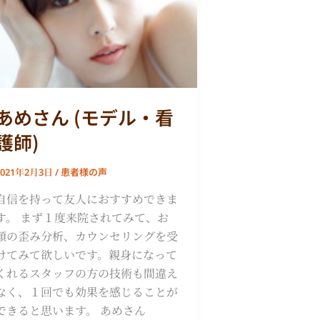
(モ
デ
ル・
看
護
師)
あめさん (モデル・看
護師)
患者様の声
2021年2月3日
/
自信を持って友人におすすめできま
す。 まず１度来院されてみて、お
顔の歪み分析、カウンセリングを受
けてみて欲しいです。親身になって
くれるスタッフの方の技術も間違え
なく、１回でも効果を感じることが
できると思います。 あめさん