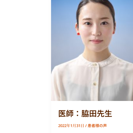
脇
田
先
生
医師：脇田先生
患者様の声
2022年1月31日
/