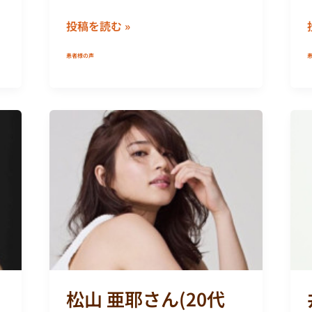
投稿を読む »
患者様の声
松
山
亜
耶
さ
ん
(20
代
モ
デ
松山 亜耶さん(20代
ル)