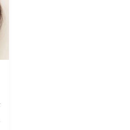
て
と
、