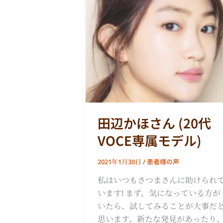
辺
か
ほ
さ
ん
(20
代
VOCE
専
田辺かほさん (20代
属
モ
VOCE専属モデル)
デ
ル)
患者様の声
2021年1月30日
/
私はいつもさつまさんに助けられ
います! まず、気になっている方が
いたら、試してみることが大事だ
思います。新たな発見があったり