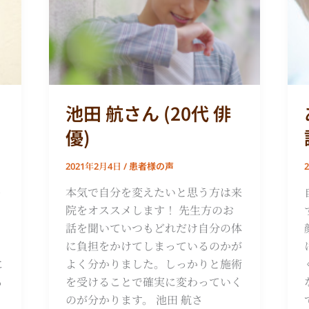
ん
(20
代
俳
優)
池田 航さん (20代 俳
優)
患者様の声
2021年2月4日
/
う
本気で自分を変えたいと思う方は来
院をオススメします！ 先生方のお
と
話を聞いていつもどれだけ自分の体
、
に負担をかけてしまっているのかが
に
よく分かりました。しっかりと施術
る
を受けることで確実に変わっていく
のが分かります。 池田 航さ