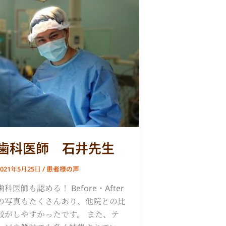
医
師
石
井
先
生
歯科医師 石井先生
患者様の声
2021年5月25日
/
歯科医師も認める！ Before・After
の写真もたくさんあり、他院との比
較がしやすかったです。 また、テ