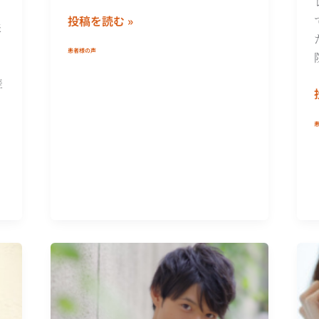
投稿を読む »
来
患者様の声
差
池
田
航
さ