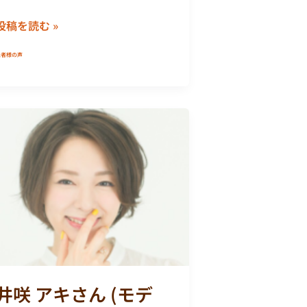
投稿を読む »
患者様の声
井
咲
ア
キ
さ
ん
(モ
デ
ル)
井咲 アキさん (モデ