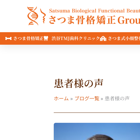
内
容
を
ス
キ
さつま骨格矯正
渋谷TMJ歯科クリニック
さつま式小顔整
ッ
プ
患者様の声
ホーム
ブログ一覧
患者様の声
医
師：