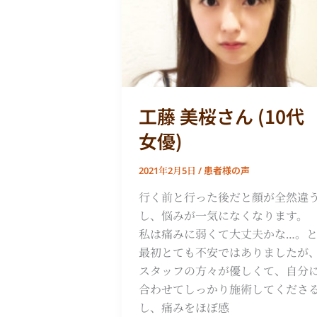
さ
ん
(10
代
女
優)
工藤 美桜さん (10代
女優)
患者様の声
2021年2月5日
/
行く前と行った後だと顔が全然違
し、悩みが一気になくなります。
私は痛みに弱くて大丈夫かな…。
最初とても不安ではありましたが
スタッフの方々が優しくて、自分
合わせてしっかり施術してくださ
し、痛みをほぼ感