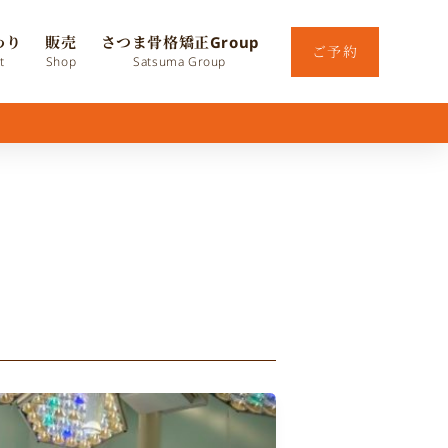
わり
販売
さつま骨格矯正Group
ご予約
t
Shop
Satsuma Group
歯
科