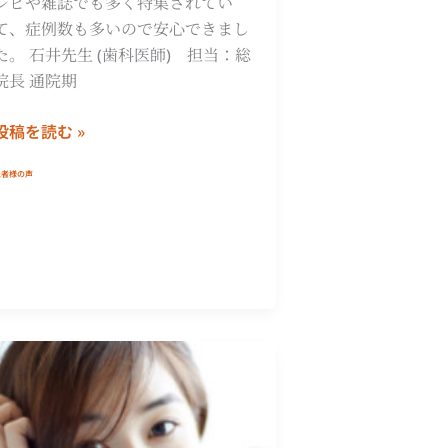
レビや雑誌でも多く特集されてい
て、症例数も多いので安心できまし
た。 石井先生 (歯科医師) 担当：総
院長 通院期
投稿を読む »
患者様の声
あ
め
さ
ん