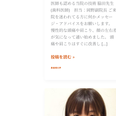
医師も認める当院の技術 脇田先生
(歯科医師) 担当：岡野副院長 ご
院を迷われてる方に何かメッセー
ジ・アドバイスをお願いします。
慢性的な頭痛や肩こり、顔の左右
が気になって通い始めました。 頭
痛や肩こりはすぐに改善し […]
投稿を読む »
患者様の声
工
藤
美
桜