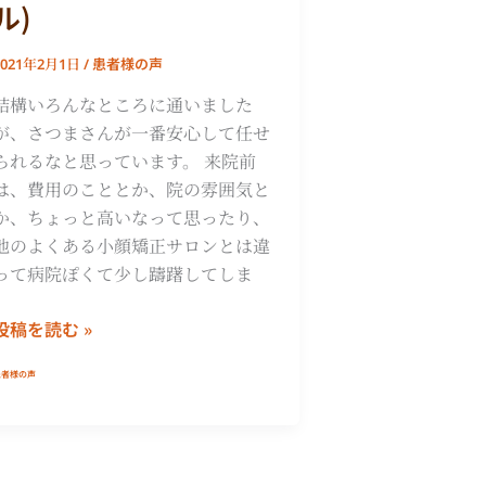
ル)
患者様の声
2021年2月1日
/
結構いろんなところに通いました
が、さつまさんが一番安心して任せ
られるなと思っています。 来院前
は、費用のこととか、院の雰囲気と
か、ちょっと高いなって思ったり、
他のよくある小顔矯正サロンとは違
って病院ぽくて少し躊躇してしま
投稿を読む »
患者様の声