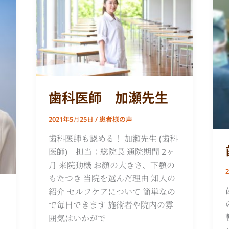
医
師
加
瀬
先
生
歯科医師 加瀬先生
患者様の声
2021年5月25日
/
歯科医師も認める！ 加瀬先生 (歯科
医師) 担当：総院長 通院期間 2ヶ
月 来院動機 お顔の大きさ、下顎の
もたつき 当院を選んだ理由 知人の
紹介 セルフケアについて 簡単なの
で毎日できます 施術者や院内の雰
囲気はいかがで