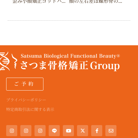
a
a
a
e
k
歪み小顔矯正ゴッドハンドセミナーに参加しました
顔の左右差は蝶形骨の歪みでは？ 歯ぎしり、くいしばりのチェック
m
m
m
r
ご予約
プライバシーポリシー
特定商取引法に関する表示
I
I
I
Y
X
F
E
n
n
n
o
-
a
n
s
s
s
u
t
c
v
t
t
t
t
w
e
e