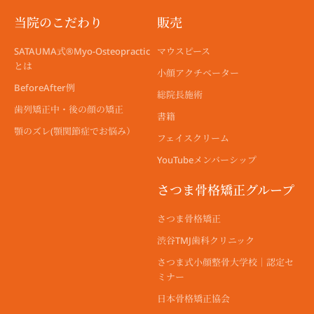
当院のこだわり
販売
SATAUMA式®︎Myo-Osteopractic
マウスピース
とは
小顔アクチベーター
BeforeAfter例
総院長施術
歯列矯正中・後の顔の矯正
書籍
顎のズレ(顎関節症でお悩み）
フェイスクリーム
YouTubeメンバーシップ
さつま骨格矯正グループ
さつま骨格矯正
渋谷TMJ歯科クリニック
さつま式小顔整骨大学校｜認定セ
ミナー
日本骨格矯正協会