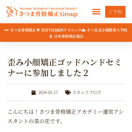
内
容
ご予約
を
ス
さつま骨格矯正
渋谷TMJ歯科クリニック
さつま式小顔整骨大学校
キ
日本骨格矯正協会
ッ
プ
歪み小顔矯正ゴッドハンドセミ
ナーに参加しました２
2024-05-17
スタッフブログ
こんにちは！さつま骨格矯正アカデミー運営アシ
スタントの菜の花です。