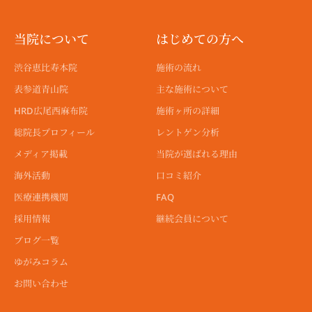
a
a
a
u
i
b
l
g
g
g
b
t
o
o
r
r
r
e
t
o
p
a
a
a
e
k
e
当院について
はじめての方へ
m
m
m
r
-
f
渋谷恵比寿本院
施術の流れ
表参道青山院
主な施術について
HRD広尾西麻布院
施術ヶ所の詳細
総院長プロフィール
レントゲン分析
メディア掲載
当院が選ばれる理由
海外活動
口コミ紹介
医療連携機関
FAQ
採用情報
継続会員について
ブログ一覧
ゆがみコラム
お問い合わせ