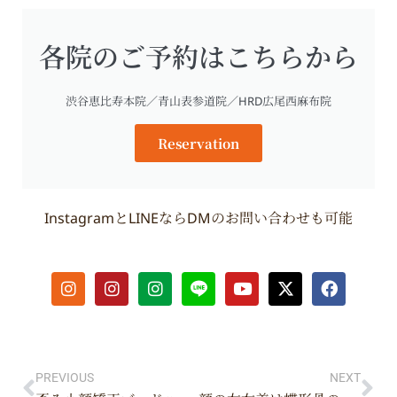
各院のご予約はこちらから
渋谷恵比寿本院／青山表参道院／HRD広尾西麻布院
Reservation
InstagramとLINEならDMのお問い合わせも可能
I
I
I
Y
X
F
n
n
n
o
-
a
s
s
s
u
t
c
t
t
t
t
w
e
Prev
Ne
a
a
a
u
i
b
g
g
g
b
t
o
r
r
r
e
t
o
PREVIOUS
NEXT