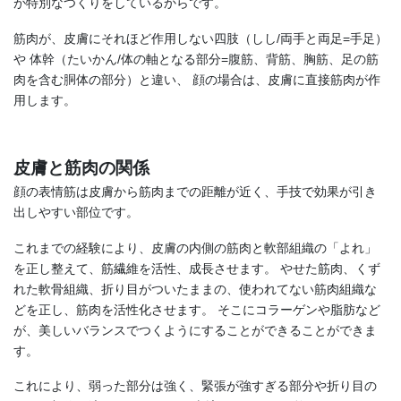
が特別なつくりをしているからです。
筋肉が、皮膚にそれほど作用しない四肢（しし/両手と両足=手足）
や 体幹（たいかん/体の軸となる部分=腹筋、背筋、胸筋、足の筋
肉を含む胴体の部分）と違い、 顔の場合は、皮膚に直接筋肉が作
用します。
皮膚と筋肉の関係
顔の表情筋は皮膚から筋肉までの距離が近く、手技で効果が引き
出しやすい部位です。
これまでの経験により、皮膚の内側の筋肉と軟部組織の「よれ」
を正し整えて、筋繊維を活性、成長させます。 やせた筋肉、くず
れた軟骨組織、折り目がついたままの、使われてない筋肉組織な
どを正し、筋肉を活性化させます。 そこにコラーゲンや脂肪など
が、美しいバランスでつくようにすることができることができま
す。
これにより、弱った部分は強く、緊張が強すぎる部分や折り目の