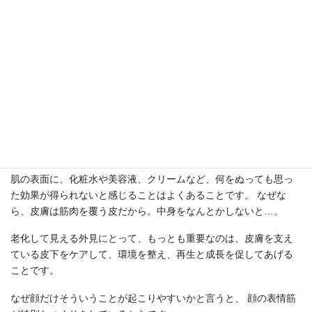
この状態は、畑の土壌でいえば、水はけが悪い、栄養が悪く、 耕
されていないような状態にとても似ていると思います。 施術現場
を通して、耕されていない状態が、 顔の皮下の筋肉の中でもおこ
っていることを痛烈に実感していました。
たとえば、日焼けで発生した皮膚表面を改善することを目的にす
るのではなく、 日焼けによって失われた肌の水分量の不足による
肌のかさかさや、皮下のしょぼしょぼ、顔の元気さやハリなど
は、なくさずにすむのに！と思います。
皮下をケアして再生と成長を促します
肌の表面に、化粧水や美容液、クリームなど、何をぬっても思っ
た効果が得られないと感じることはよくあることです。 なぜな
ら、皮膚は筋肉を覆う皮だから。中身をなんとかしないと…。
老化して見える外見にとって、もっとも重要なのは、皮膚を支え
ている皮下をケアして、環境を整え、再生と成長を促してあげる
ことです。
なぜ顔だけそういうことが起こりやすいかと言うと、 顔の表情筋