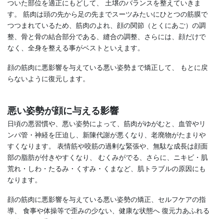
ついた部位を適正にもどして、 土壌のバランスを整えていきま
す。 筋肉は頭の先から足の先までスーツみたいにひとつの筋膜で
つつまれているため、筋肉のよれ、顔の関節（とくにあご）の調
整、骨と骨の結合部分である、縫合の調整、さらには、顔だけで
なく、全身を整える事がベストといえます。
顔の筋肉に悪影響を与えている悪い姿勢まで矯正して、 もとに戻
らないように復元します。
悪い姿勢が顔に与える影響
日頃の悪習慣や、悪い姿勢によって、筋肉がゆがむと、血管やリ
ンパ管・神経を圧迫し、新陳代謝が悪くなり、老廃物がたまりや
すくなります。 表情筋や咬筋の過剰な緊張や、無駄な成長は顔面
部の脂肪が付きやすくなり、 むくみがでる、さらに、ニキビ・肌
荒れ・しわ・たるみ・くすみ・くまなど、肌トラブルの原因にも
なります。
顔の筋肉に悪影響を与えている悪い姿勢の矯正、セルフケアの指
導、 食事や体操等で歪みの少ない、健康な状態へ 復元力あふれる