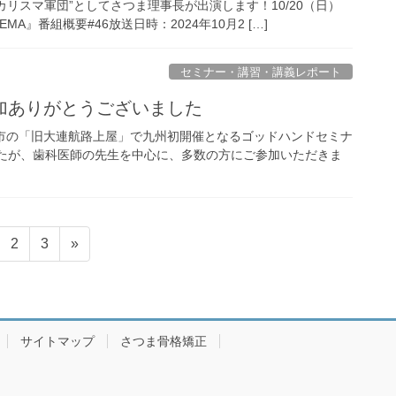
のカリスマ軍団”としてさつま理事長が出演します！10/20（日）
A』番組概要#46放送日時：2024年10月2 […]
セミナー・講習・講義レポート
加ありがとうございました
九州市の「旧大連航路上屋」で九州初開催となるゴッドハンドセミナ
したが、歯科医師の先生を中心に、多数の方にご参加いただきま
固
固
2
3
»
定
定
ペ
ペ
ー
ー
ジ
ジ
サイトマップ
さつま骨格矯正