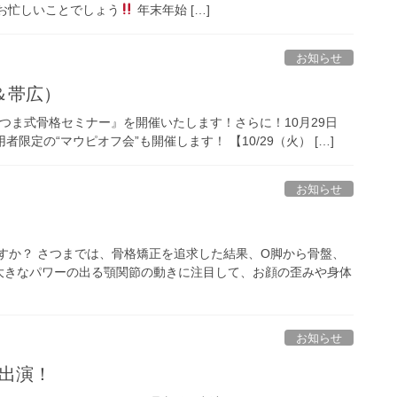
お忙しいことでしょう
年末年始 […]
お知らせ
＆帯広）
さつま式骨格セミナー』を開催いたします！さらに！10月29日
定の“マウピオフ会”も開催します！ 【10/29（火） […]
お知らせ
ますか？ さつまでは、骨格矯正を追求した結果、O脚から骨盤、
大きなパワーの出る顎関節の動きに注目して、お顔の歪みや身体
お知らせ
が出演！