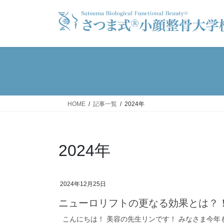
コ
ナ
ン
ビ
テ
ゲ
ン
ー
ツ
シ
へ
ョ
ス
ン
キ
に
ッ
移
HOME
記事一覧
2024年
プ
動
2024年
2024年12月25日
ニューロリフトの更なる効果とは？
こんにちは！ 美容の先生リンです！ みなさま今年