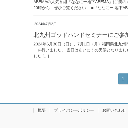
ABEMAの人気番組『ななにー地下ABEMA』に“美
20時から、ぜひご覧ください！ ■『ななにー 地下ABEM
2024年7月2日
北九州ゴッドハンドセミナーにご参
2024年6月30日（日）、7月1日（月）福岡県北
ーを行いました。 当日はあいにくの天候となりま
した […]
投
固
1
稿
定
ペ
の
ー
ペ
ジ
概要
プライバシーポリシー
お問い合わせ
ー
ジ